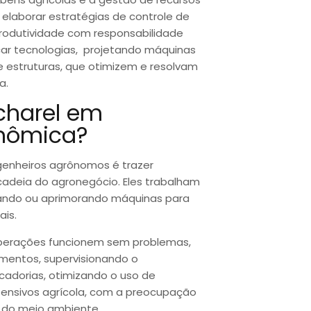
 elaborar estratégias de controle de
rodutividade com responsabilidade
icar tecnologias, projetando máquinas
e estruturas, que otimizem e resolvam
a.
charel em
onômica?
ngenheiros agrônomos é trazer
cadeia do agronegócio. Eles trabalham
iando ou aprimorando máquinas para
ais.
 operações funcionem sem problemas,
mentos, supervisionando o
dorias, otimizando o uso de
efensivos agrícola, com a preocupação
 do meio ambiente.