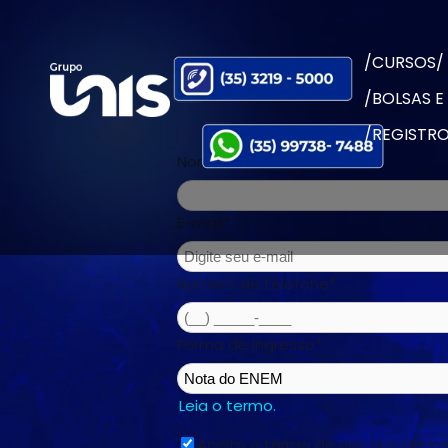
/CURSOS/
/BOLSAS E
/REGISTRO
Nome Completo
*
E-mail
*
Número de telefone
*
Forma de Ingresso
*
Leia o termo.
Aceito o termo de uso dos dados