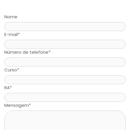
Nome
E-mail
*
Número de telefone
*
Curso
*
RA
*
Mensagem
*